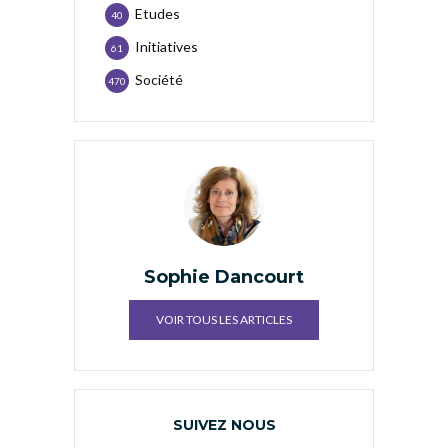
Etudes
40
Initiatives
61
Société
470
Sophie Dancourt
VOIR TOUS LES ARTICLES
SUIVEZ NOUS