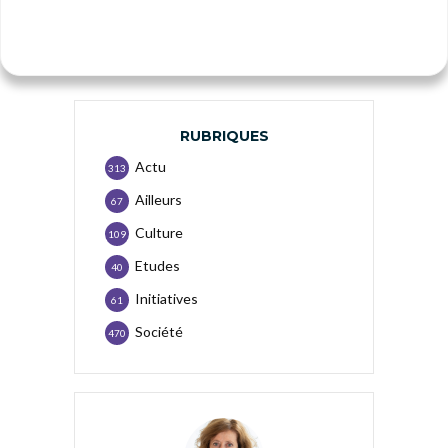
RUBRIQUES
Actu
313
Ailleurs
67
Culture
109
Etudes
40
Initiatives
61
Société
470