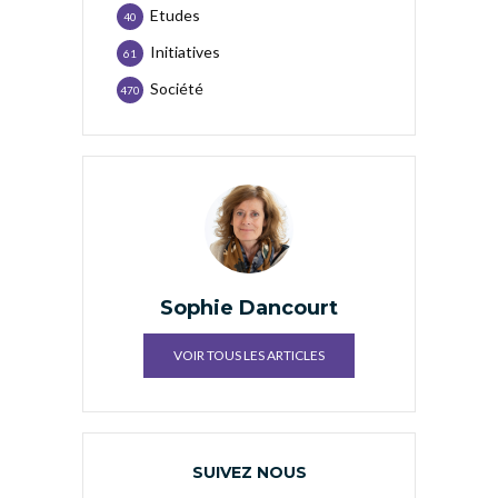
Etudes
40
Initiatives
61
Société
470
Sophie Dancourt
VOIR TOUS LES ARTICLES
SUIVEZ NOUS