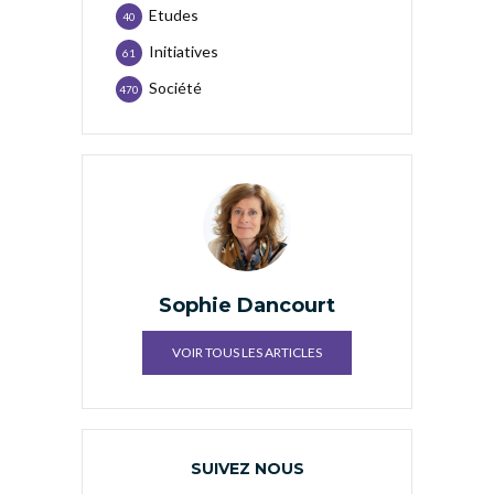
Etudes
40
Initiatives
61
Société
470
Sophie Dancourt
VOIR TOUS LES ARTICLES
SUIVEZ NOUS