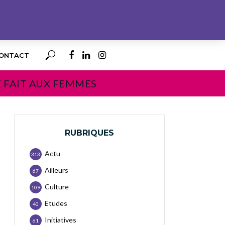
ONTACT
E FAIT AUX FEMMES
RUBRIQUES
Actu
313
Ailleurs
67
Culture
109
Etudes
40
Initiatives
61