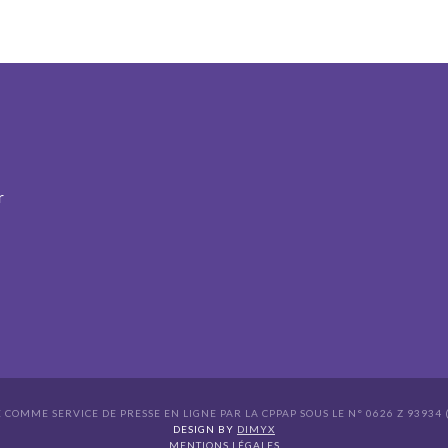
r
É COMME SERVICE DE PRESSE EN LIGNE PAR LA CPPAP SOUS LE N° 0626 Z 93934 (
s Options
DESIGN BY
DIMYX
MENTIONS LÉGALES