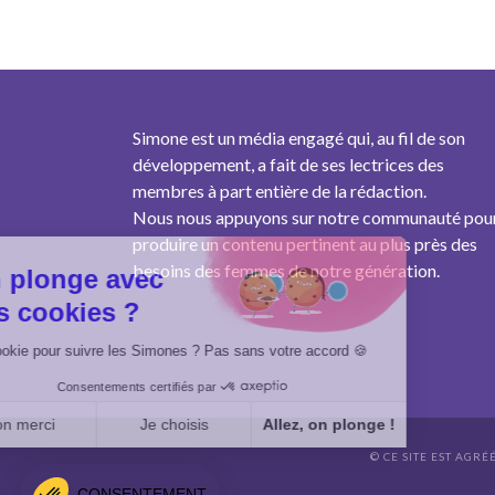
Simone est un média engagé qui, au fil de son
développement, a fait de ses lectrices des
membres à part entière de la rédaction.
Nous nous appuyons sur notre communauté pou
produire un contenu pertinent au plus près des
besoins des femmes de notre génération.
On plonge avec
des cookies ?
Un cookie pour suivre les Simones ? Pas sans votre accord 🍪
Consentements certifiés par
Non merci
Je choisis
Allez, on plonge !
© CE SITE EST AGRÉ
Axeptio consent
Plateforme de Gestion du Consentement : Personnalisez vo
CONSENTEMENT