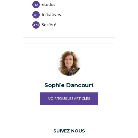
Etudes
40
Initiatives
61
Société
470
Sophie Dancourt
VOIR TOUS LES ARTICLES
SUIVEZ NOUS