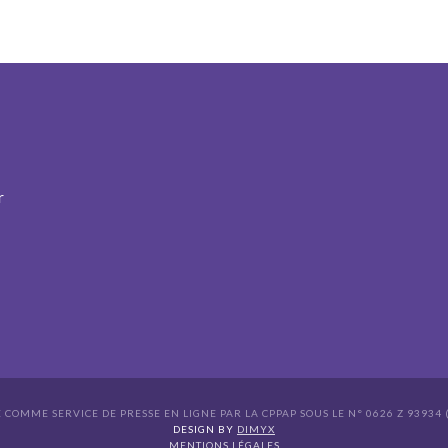
r
É COMME SERVICE DE PRESSE EN LIGNE PAR LA CPPAP SOUS LE N° 0626 Z 93934 (
s Options
DESIGN BY
DIMYX
MENTIONS LÉGALES