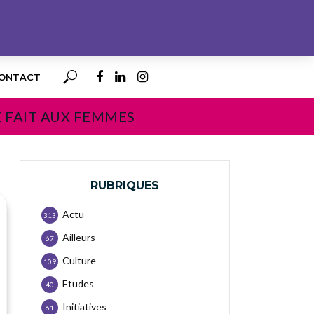
ONTACT
E FAIT AUX FEMMES
RUBRIQUES
Actu
313
Ailleurs
67
Culture
109
Etudes
40
Initiatives
61