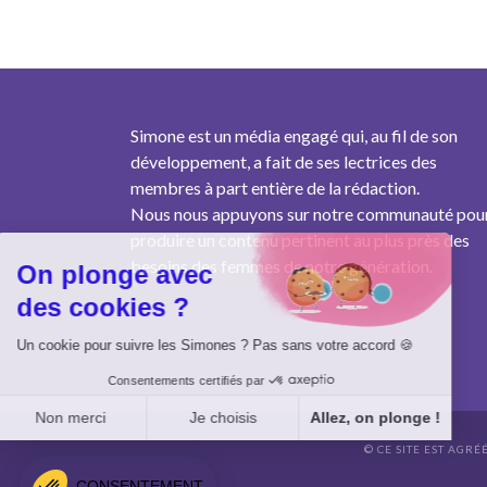
Simone est un média engagé qui, au fil de son
développement, a fait de ses lectrices des
membres à part entière de la rédaction.
Nous nous appuyons sur notre communauté pou
produire un contenu pertinent au plus près des
besoins des femmes de notre génération.
On plonge avec
des cookies ?
Un cookie pour suivre les Simones ? Pas sans votre accord 🍪
Consentements certifiés par
Non merci
Je choisis
Allez, on plonge !
© CE SITE EST AGRÉ
Axeptio consent
Plateforme de Gestion du Consentement : Personnalisez vo
CONSENTEMENT