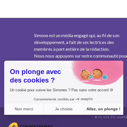
Simone est un média engagé qui, au fil de son
développement, a fait de ses lectrices des
membres à part entière de la rédaction.
Nous nous appuyons sur notre communauté pou
produire un contenu pertinent au plus près des
besoins des femmes de notre génération.
On plonge avec
des cookies ?
Un cookie pour suivre les Simones ? Pas sans votre accord 🍪
Consentements certifiés par
Non merci
Je choisis
Allez, on plonge !
© CE SITE EST AGRÉ
Axeptio consent
Plateforme de Gestion du Consentement : Personnalisez vo
CONSENTEMENT