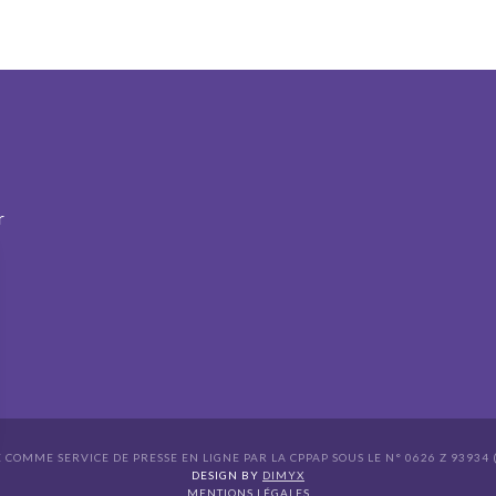
r
É COMME SERVICE DE PRESSE EN LIGNE PAR LA CPPAP SOUS LE N° 0626 Z 93934 (
s Options
DESIGN BY
DIMYX
MENTIONS LÉGALES