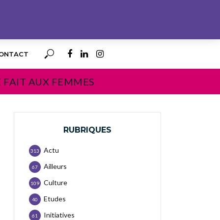
ONTACT
E FAIT AUX FEMMES
RUBRIQUES
Actu
313
Ailleurs
67
Culture
109
Etudes
40
Initiatives
61