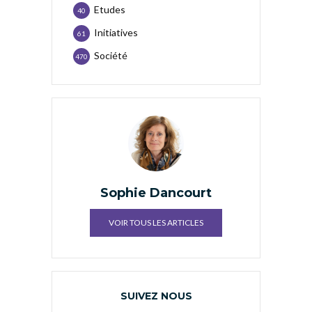
Etudes
40
Initiatives
61
Société
470
Sophie Dancourt
VOIR TOUS LES ARTICLES
SUIVEZ NOUS