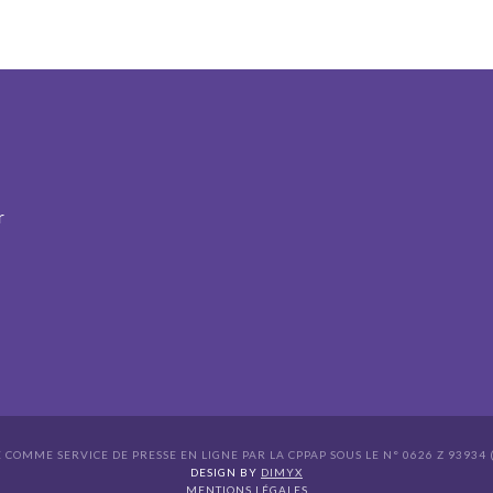
r
É COMME SERVICE DE PRESSE EN LIGNE PAR LA CPPAP SOUS LE N° 0626 Z 93934 (
s Options
DESIGN BY
DIMYX
MENTIONS LÉGALES