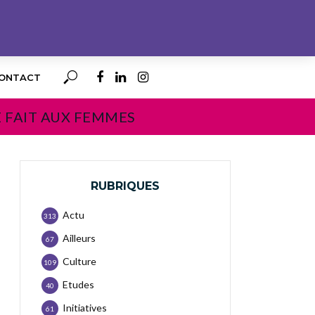
ONTACT
E FAIT AUX FEMMES
RUBRIQUES
Actu
313
Ailleurs
67
Culture
109
Etudes
40
Initiatives
61