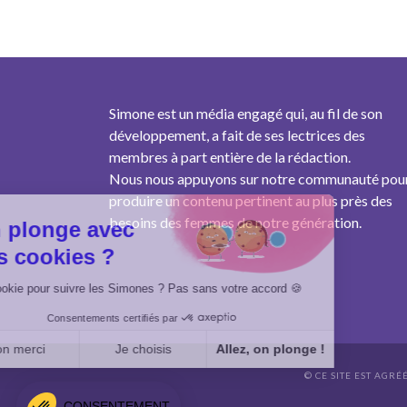
Simone est un média engagé qui, au fil de son
développement, a fait de ses lectrices des
membres à part entière de la rédaction.
Nous nous appuyons sur notre communauté pou
produire un contenu pertinent au plus près des
besoins des femmes de notre génération.
On plonge avec
des cookies ?
Un cookie pour suivre les Simones ? Pas sans votre accord 🍪
Consentements certifiés par
Non merci
Je choisis
Allez, on plonge !
© CE SITE EST AGRÉ
Axeptio consent
Plateforme de Gestion du Consentement : Personnalisez vo
CONSENTEMENT