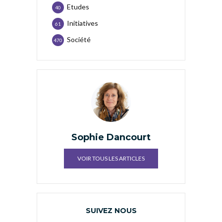
Etudes
40
Initiatives
61
Société
470
Sophie Dancourt
VOIR TOUS LES ARTICLES
SUIVEZ NOUS