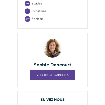
Etudes
40
Initiatives
61
Société
469
Sophie Dancourt
VOIR TOUS LES ARTICLES
SUIVEZ NOUS