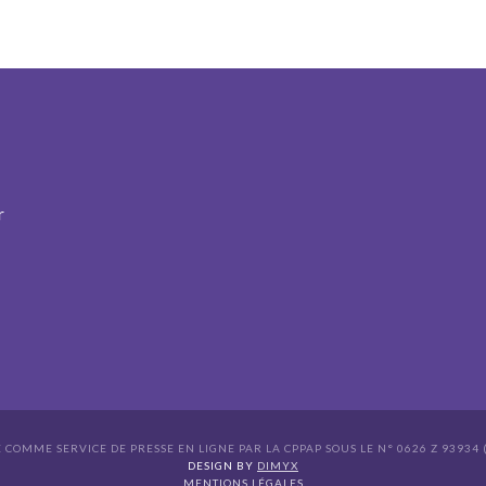
r
É COMME SERVICE DE PRESSE EN LIGNE PAR LA CPPAP SOUS LE N° 0626 Z 93934 (
s Options
DESIGN BY
DIMYX
MENTIONS LÉGALES