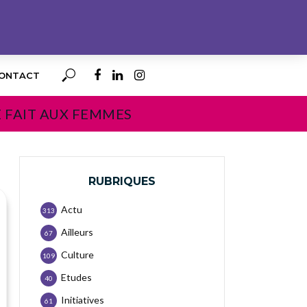
ONTACT
E FAIT AUX FEMMES
RUBRIQUES
Actu
313
Ailleurs
67
Culture
109
Etudes
40
Initiatives
61