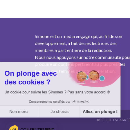
Simone est un média engagé qui, au fil de son
développement, a fait de ses lectrices des
membres à part entière de la rédaction.
Nous nous appuyons sur notre communauté pou
produire un contenu pertinent au plus près des
besoins des femmes de notre génération.
On plonge avec
des cookies ?
Un cookie pour suivre les Simones ? Pas sans votre accord 🍪
Consentements certifiés par
Non merci
Je choisis
Allez, on plonge !
© CE SITE EST AGRÉ
Axeptio consent
Plateforme de Gestion du Consentement : Personnalisez vo
CONSENTEMENT