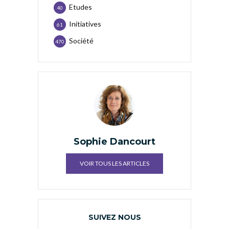
Etudes
40
Initiatives
61
Société
470
Sophie Dancourt
VOIR TOUS LES ARTICLES
SUIVEZ NOUS