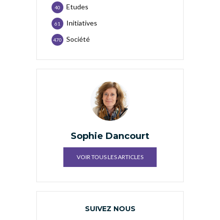
Etudes
40
Initiatives
61
Société
470
Sophie Dancourt
VOIR TOUS LES ARTICLES
SUIVEZ NOUS