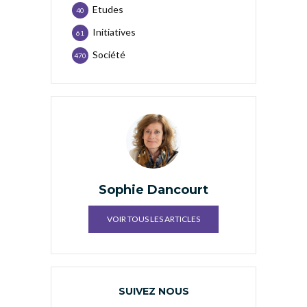
Etudes
40
Initiatives
61
Société
470
Sophie Dancourt
VOIR TOUS LES ARTICLES
SUIVEZ NOUS