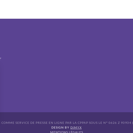
r
É COMME SERVICE DE PRESSE EN LIGNE PAR LA CPPAP SOUS LE N° 0626 Z 93934 (
s Options
DESIGN BY
DIMYX
MENTIONS LÉGALES