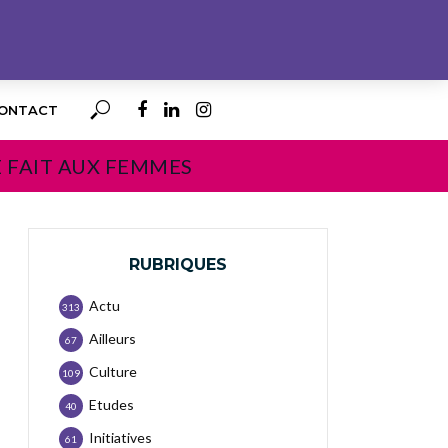
ONTACT
E FAIT AUX FEMMES
RUBRIQUES
Actu
313
Ailleurs
67
Culture
109
Etudes
40
Initiatives
61