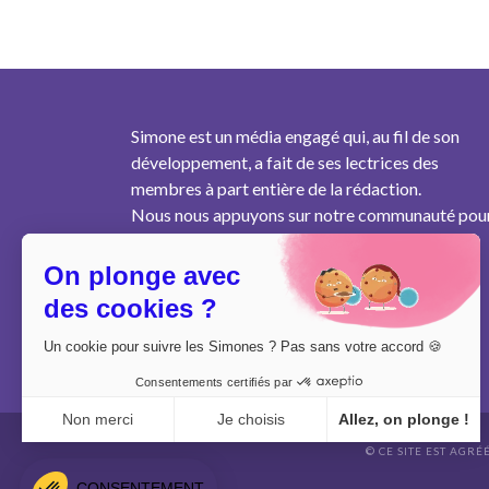
Simone est un média engagé qui, au fil de son
développement, a fait de ses lectrices des
membres à part entière de la rédaction.
Nous nous appuyons sur notre communauté pou
produire un contenu pertinent au plus près des
besoins des femmes de notre génération.
On plonge avec
des cookies ?
Un cookie pour suivre les Simones ? Pas sans votre accord 🍪
Consentements certifiés par
Non merci
Je choisis
Allez, on plonge !
© CE SITE EST AGRÉ
Axeptio consent
Plateforme de Gestion du Consentement : Personnalisez vo
CONSENTEMENT