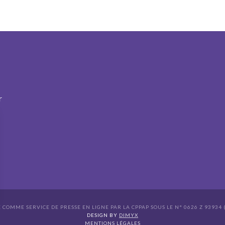
r
É COMME SERVICE DE PRESSE EN LIGNE PAR LA CPPAP SOUS LE N° 0626 Z 93934 (
s Options
DESIGN BY
DIMYX
MENTIONS LÉGALES