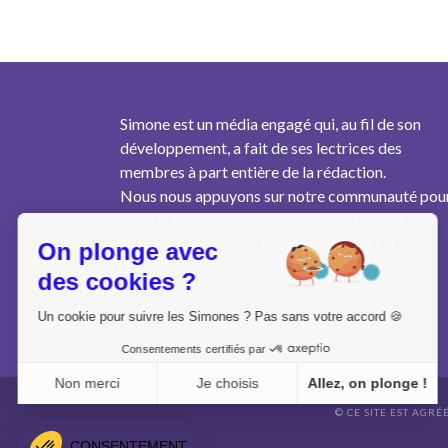
Simone est un média engagé qui, au fil de son
développement, a fait de ses lectrices des
membres à part entière de la rédaction.
Nous nous appuyons sur notre communauté pou
produire un contenu pertinent au plus près des
besoins des femmes de notre génération.
On plonge avec
des cookies ?
Un cookie pour suivre les Simones ? Pas sans votre accord 🍪
Consentements certifiés par
Non merci
Je choisis
Allez, on plonge !
© CE SITE EST AGRÉ
Axeptio consent
Plateforme de Gestion du Consentement : Personnalisez vo
CONSENTEMENT