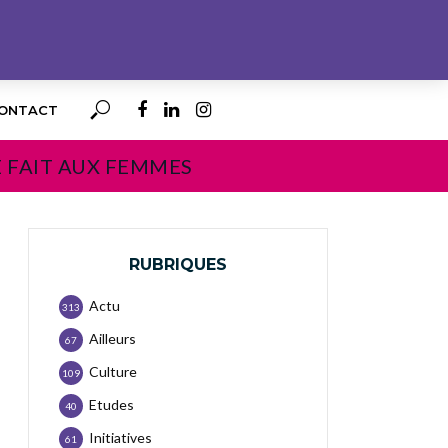
ONTACT
E FAIT AUX FEMMES
RUBRIQUES
Actu
313
Ailleurs
67
Culture
109
Etudes
40
Initiatives
61