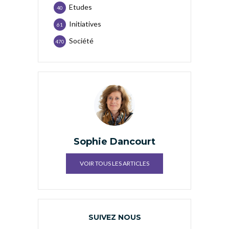
Etudes
40
Initiatives
61
Société
470
Sophie Dancourt
VOIR TOUS LES ARTICLES
SUIVEZ NOUS