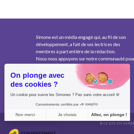
Simone est un média engagé qui, au fil de son
développement, a fait de ses lectrices des
membres à part entière de la rédaction.
Nous nous appuyons sur notre communauté pou
produire un contenu pertinent au plus près des
besoins des femmes de notre génération.
On plonge avec
des cookies ?
Un cookie pour suivre les Simones ? Pas sans votre accord 🍪
Consentements certifiés par
Non merci
Je choisis
Allez, on plonge !
© CE SITE EST AGRÉ
Axeptio consent
Plateforme de Gestion du Consentement : Personnalisez vo
CONSENTEMENT