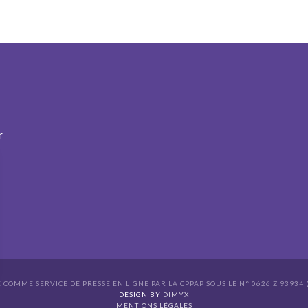
r
É COMME SERVICE DE PRESSE EN LIGNE PAR LA CPPAP SOUS LE N° 0626 Z 93934 (
s Options
DESIGN BY
DIMYX
MENTIONS LÉGALES