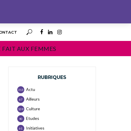
ONTACT
E FAIT AUX FEMMES
RUBRIQUES
Actu
313
Ailleurs
67
Culture
109
Etudes
40
Initiatives
61