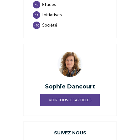
Etudes
40
Initiatives
61
Société
470
Sophie Dancourt
VOIR TOUS LES ARTICLES
SUIVEZ NOUS