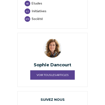
Etudes
40
Initiatives
61
Société
470
Sophie Dancourt
VOIR TOUS LES ARTICLES
SUIVEZ NOUS