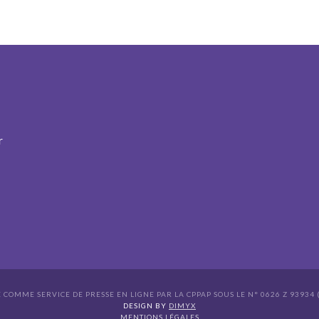
r
É COMME SERVICE DE PRESSE EN LIGNE PAR LA CPPAP SOUS LE N° 0626 Z 93934 (
s Options
DESIGN BY
DIMYX
MENTIONS LÉGALES