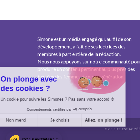
Simone est un média engagé qui, au fil de son
développement, a fait de ses lectrices des
membres à part entière de la rédaction.
Nous nous appuyons sur notre communauté pou
produire un contenu pertinent au plus près des
besoins des femmes de notre génération.
On plonge avec
des cookies ?
Un cookie pour suivre les Simones ? Pas sans votre accord 🍪
Consentements certifiés par
Non merci
Je choisis
Allez, on plonge !
© CE SITE EST AGRÉ
Axeptio consent
Plateforme de Gestion du Consentement : Personnalisez vo
CONSENTEMENT