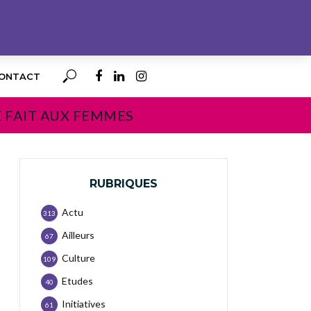
ONTACT
E FAIT AUX FEMMES
RUBRIQUES
Actu
313
Ailleurs
67
Culture
109
Etudes
40
Initiatives
61