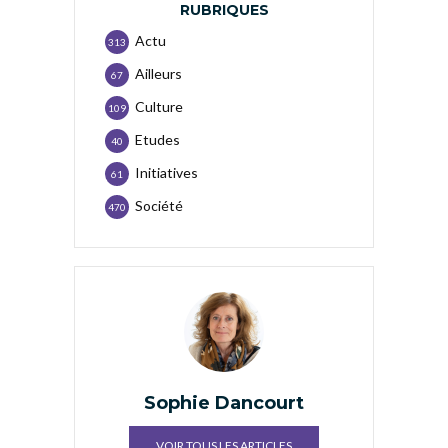
RUBRIQUES
Actu
313
Ailleurs
67
Culture
109
Etudes
40
Initiatives
61
Société
470
Sophie Dancourt
VOIR TOUS LES ARTICLES