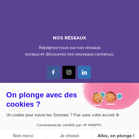
NOS RÉSEAUX
Rejoignez-nous sur nos réseaux
sociaux et découvrez nos nouveaux contenus.
On plonge avec des
© CE SITE EST AGRÉÉ COMME SERVICE DE PRESSE EN LIGNE PAR LA
cookies ?
CPPAP SOUS LE N° 0626 Z 93934 (IPG ART.39BISA CGI)
DESIGN BY
DIMYX
Un cookie pour suivre les Simones ? Pas sans votre accord 🍪
MENTIONS LÉGALES
Consentements certifiés par
POLITIQUE DE CONFIDENTIALITÉ
CONSENTEMENT
Non merci
Je choisis
Allez, on plonge !