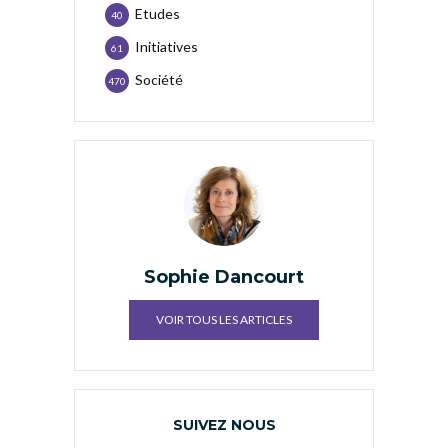
Etudes
40
Initiatives
61
Société
470
Sophie Dancourt
VOIR TOUS LES ARTICLES
SUIVEZ NOUS