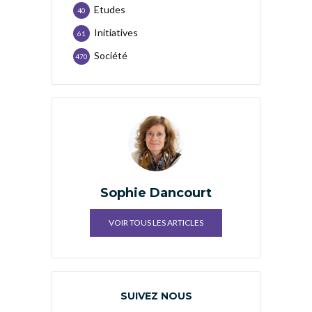
Etudes
40
Initiatives
61
Société
470
Sophie Dancourt
VOIR TOUS LES ARTICLES
SUIVEZ NOUS