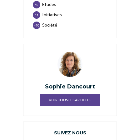
Etudes
40
Initiatives
61
Société
470
Sophie Dancourt
VOIR TOUS LES ARTICLES
SUIVEZ NOUS