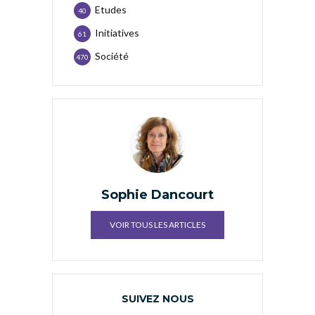
Etudes
40
Initiatives
61
Société
470
Sophie Dancourt
VOIR TOUS LES ARTICLES
SUIVEZ NOUS