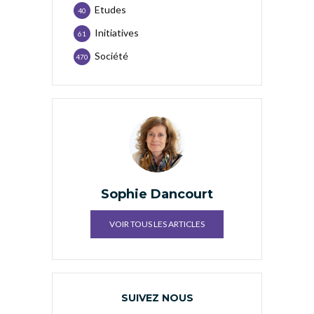
Etudes
40
Initiatives
61
Société
470
Sophie Dancourt
VOIR TOUS LES ARTICLES
SUIVEZ NOUS