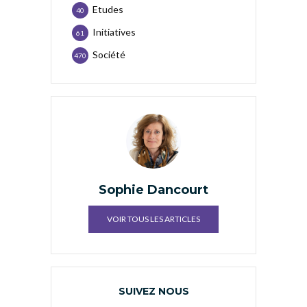
Etudes
40
Initiatives
61
Société
470
Sophie Dancourt
VOIR TOUS LES ARTICLES
SUIVEZ NOUS