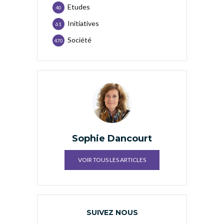
Etudes
40
Initiatives
61
Société
470
Sophie Dancourt
VOIR TOUS LES ARTICLES
SUIVEZ NOUS