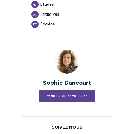
Etudes
40
Initiatives
61
Société
470
Sophie Dancourt
VOIR TOUS LES ARTICLES
SUIVEZ NOUS