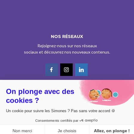
NOS RÉSEAUX
Rejoignez-nous sur nos réseaux
sociaux et découvrez nos nouveaux contenus.
On plonge avec des
© CE SITE EST AGRÉÉ COMME SERVICE DE PRESSE EN LIGNE PAR LA
cookies ?
CPPAP SOUS LE N° 0626 Z 93934 (IPG ART.39BISA CGI)
DESIGN BY
DIMYX
Un cookie pour suivre les Simones ? Pas sans votre accord 🍪
MENTIONS LÉGALES
Consentements certifiés par
POLITIQUE DE CONFIDENTIALITÉ
CONSENTEMENT
Non merci
Je choisis
Allez, on plonge !