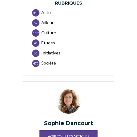
RUBRIQUES
Actu
313
Ailleurs
67
Culture
109
Etudes
40
Initiatives
61
Société
470
Sophie Dancourt
VOIR TOUS LES ARTICLES