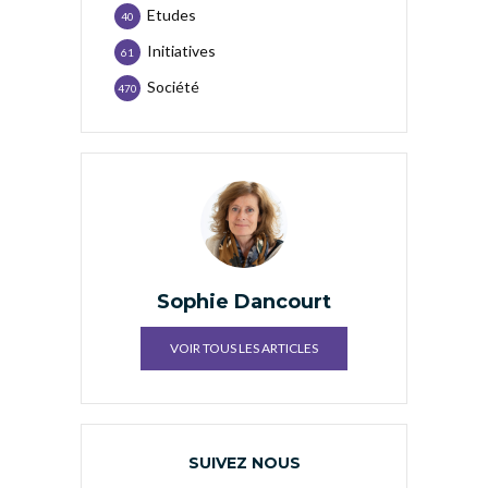
Etudes
40
Initiatives
61
Société
470
Sophie Dancourt
VOIR TOUS LES ARTICLES
SUIVEZ NOUS