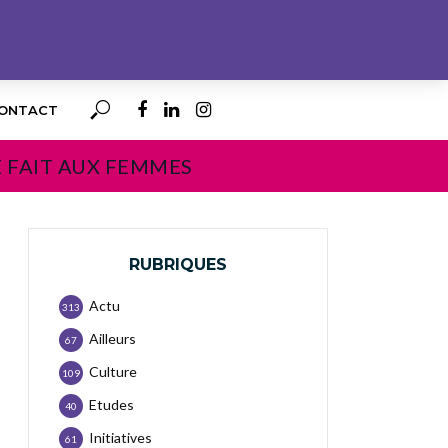
ONTACT
E FAIT AUX FEMMES
RUBRIQUES
Actu
313
Ailleurs
67
Culture
109
Etudes
40
Initiatives
61