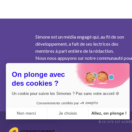
Simone est un média engagé qui, au fil de son
développement, a fait de ses lectrices des
membres à part entière de la rédaction.
Nous nous appuyons sur notre communauté pou
produire un contenu pertinent au plus près des
besoins des femmes de notre génération.
On plonge avec
des cookies ?
Un cookie pour suivre les Simones ? Pas sans votre accord 🍪
Consentements certifiés par
Non merci
Je choisis
Allez, on plonge !
© CE SITE EST AGRÉ
Axeptio consent
Plateforme de Gestion du Consentement : Personnalisez vo
CONSENTEMENT