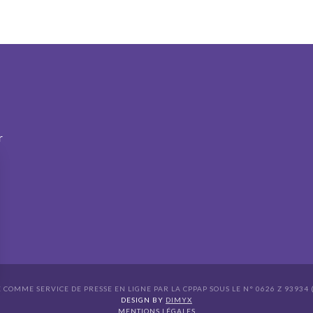
r
É COMME SERVICE DE PRESSE EN LIGNE PAR LA CPPAP SOUS LE N° 0626 Z 93934 (
s Options
DESIGN BY
DIMYX
MENTIONS LÉGALES