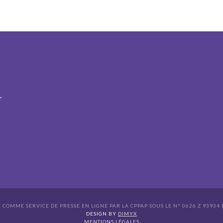
r
É COMME SERVICE DE PRESSE EN LIGNE PAR LA CPPAP SOUS LE N° 0626 Z 93934 (
s Options
DESIGN BY
DIMYX
MENTIONS LÉGALES