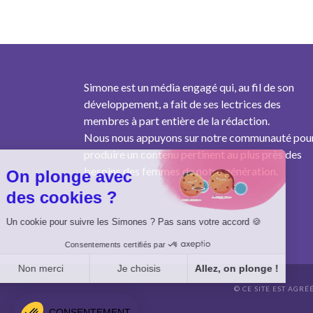
Simone est un média engagé qui, au fil de son
développement, a fait de ses lectrices des
membres à part entière de la rédaction.
Nous nous appuyons sur notre communauté pou
produire un contenu pertinent au plus près des
besoins des femmes de notre génération.
On plonge avec
des cookies ?
Un cookie pour suivre les Simones ? Pas sans votre accord 🍪
Consentements certifiés par
Non merci
Je choisis
Allez, on plonge !
© CE SITE EST AGRÉ
Axeptio consent
Plateforme de Gestion du Consentement : Personnalisez vo
CONSENTEMENT