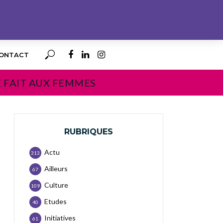
ONTACT
E FAIT AUX FEMMES
RUBRIQUES
Actu
313
Ailleurs
67
Culture
109
Etudes
40
Initiatives
61