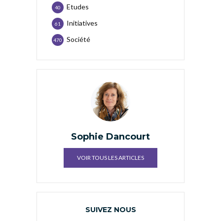
Etudes
40
Initiatives
61
Société
470
Sophie Dancourt
VOIR TOUS LES ARTICLES
SUIVEZ NOUS