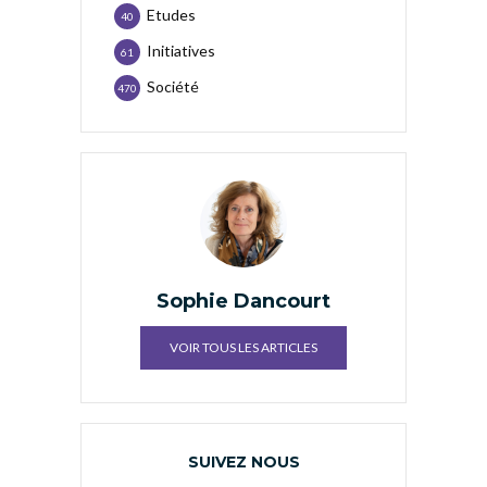
Etudes
40
Initiatives
61
Société
470
Sophie Dancourt
VOIR TOUS LES ARTICLES
SUIVEZ NOUS