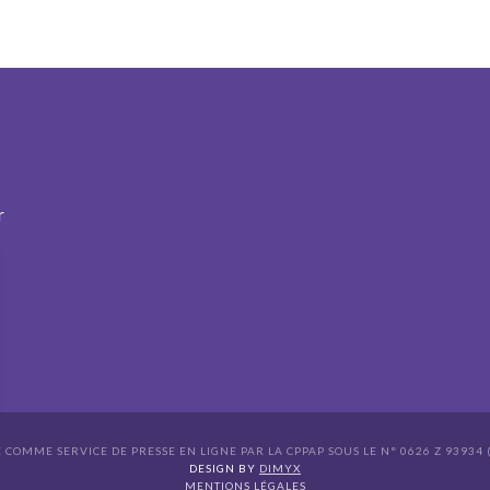
r
É COMME SERVICE DE PRESSE EN LIGNE PAR LA CPPAP SOUS LE N° 0626 Z 93934 (
s Options
DESIGN BY
DIMYX
MENTIONS LÉGALES