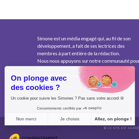
Simone est un média engagé qui, au fil de son
développement, a fait de ses lectrices des
membres à part entière de la rédaction.
Nous nous appuyons sur notre communauté pou
produire un contenu pertinent au plus près des
besoins des femmes de notre génération.
On plonge avec
des cookies ?
Un cookie pour suivre les Simones ? Pas sans votre accord 🍪
Consentements certifiés par
Non merci
Je choisis
Allez, on plonge !
© CE SITE EST AGRÉ
Axeptio consent
Plateforme de Gestion du Consentement : Personnalisez vo
CONSENTEMENT