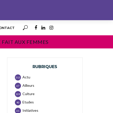
ONTACT
E FAIT AUX FEMMES
RUBRIQUES
Actu
313
Ailleurs
67
Culture
109
Etudes
40
Initiatives
61