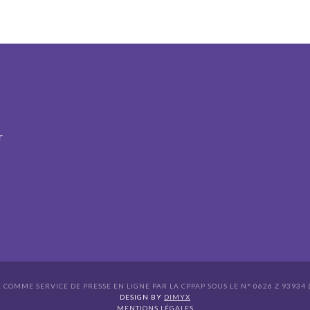
r
É COMME SERVICE DE PRESSE EN LIGNE PAR LA CPPAP SOUS LE N° 0626 Z 93934 (
s Options
DESIGN BY
DIMYX
MENTIONS LÉGALES