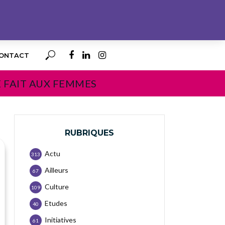
ONTACT
E FAIT AUX FEMMES
RUBRIQUES
Actu
313
Ailleurs
67
Culture
109
Etudes
40
Initiatives
61