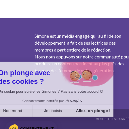
Simone est un média engagé qui, au fil de son
développement, a fait de ses lectrices des
membres à part entière de la rédaction.
Nous nous appuyons sur notre communauté pou
produire un contenu pertinent au plus près des
besoins des femmes de notre génération.
On plonge avec
des cookies ?
Un cookie pour suivre les Simones ? Pas sans votre accord 🍪
Consentements certifiés par
Non merci
Je choisis
Allez, on plonge !
© CE SITE EST AGRÉ
Axeptio consent
Plateforme de Gestion du Consentement : Personnalisez vo
CONSENTEMENT