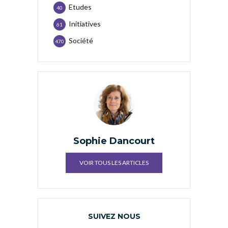
Etudes
40
Initiatives
61
Société
470
Sophie Dancourt
VOIR TOUS LES ARTICLES
SUIVEZ NOUS