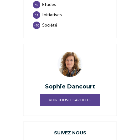
Etudes
40
Initiatives
61
Société
470
Sophie Dancourt
VOIR TOUS LES ARTICLES
SUIVEZ NOUS