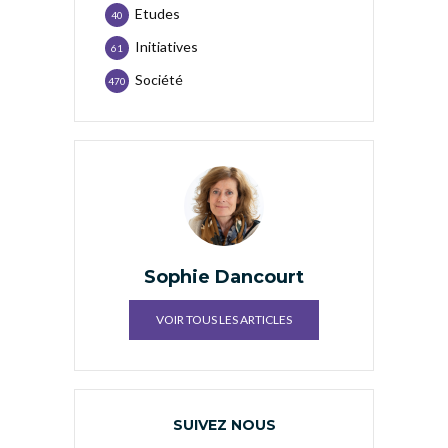
Etudes
40
Initiatives
61
Société
470
Sophie Dancourt
VOIR TOUS LES ARTICLES
SUIVEZ NOUS