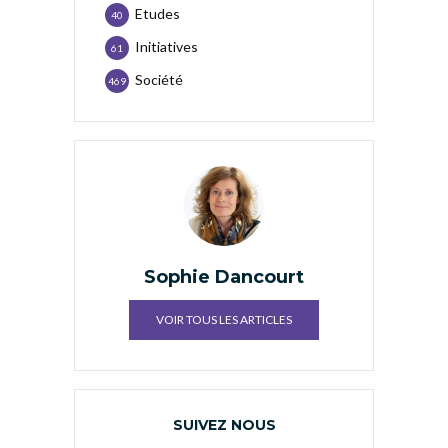
Etudes
40
Initiatives
61
Société
469
Sophie Dancourt
VOIR TOUS LES ARTICLES
SUIVEZ NOUS