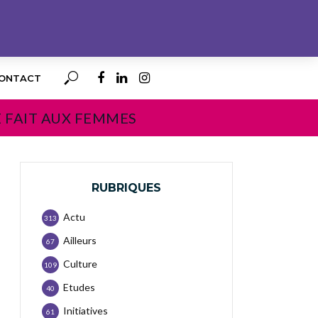
ONTACT
E FAIT AUX FEMMES
RUBRIQUES
Actu
313
Ailleurs
67
Culture
109
Etudes
40
Initiatives
61