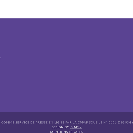
r
É COMME SERVICE DE PRESSE EN LIGNE PAR LA CPPAP SOUS LE N° 0626 Z 93934 (
s Options
DESIGN BY
DIMYX
MENTIONS LÉGALES