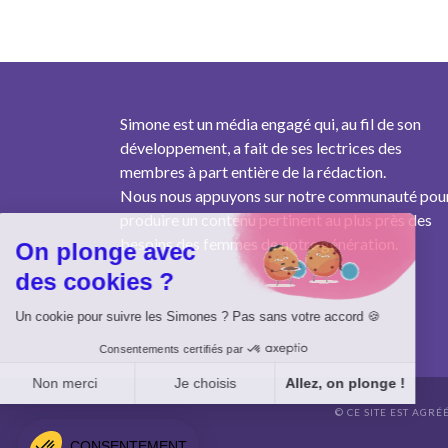
Simone est un média engagé qui, au fil de son
développement, a fait de ses lectrices des
membres à part entière de la rédaction.
Nous nous appuyons sur notre communauté pou
produire un contenu pertinent au plus près des
besoins des femmes de notre génération.
On plonge avec
des cookies ?
Un cookie pour suivre les Simones ? Pas sans votre accord 🍪
Consentements certifiés par
Non merci
Je choisis
Allez, on plonge !
© CE SITE EST AGRÉ
Axeptio consent
Plateforme de Gestion du Consentement : Personnalisez vo
CONSENTEMENT