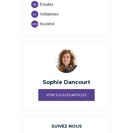
Etudes
40
Initiatives
61
Société
470
Sophie Dancourt
VOIR TOUS LES ARTICLES
SUIVEZ NOUS