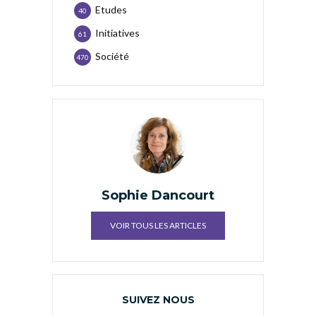
Etudes
40
Initiatives
61
Société
470
Sophie Dancourt
VOIR TOUS LES ARTICLES
SUIVEZ NOUS