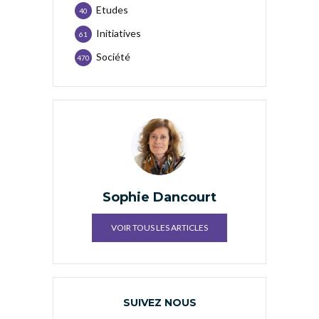
Etudes
40
Initiatives
61
Société
470
Sophie Dancourt
VOIR TOUS LES ARTICLES
SUIVEZ NOUS