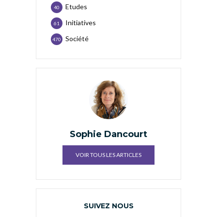
Etudes
40
Initiatives
61
Société
470
Sophie Dancourt
VOIR TOUS LES ARTICLES
SUIVEZ NOUS