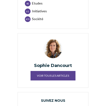
Etudes
40
Initiatives
61
Société
470
Sophie Dancourt
VOIR TOUS LES ARTICLES
SUIVEZ NOUS